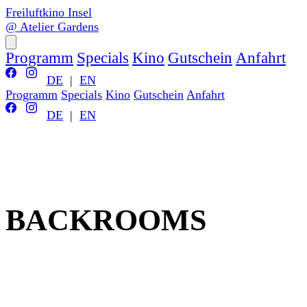
Freiluftkino Insel
@ Atelier Gardens
Programm
Specials
Kino
Gutschein
Anfahrt
DE
|
EN
Programm
Specials
Kino
Gutschein
Anfahrt
DE
|
EN
BACKROOMS