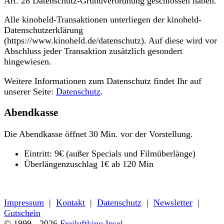
Art. 28 Datenschutz-Grundverordnung geschlossen haben.
Alle kinoheld-Transaktionen unterliegen der kinoheld-
Datenschutzerklärung
(https://www.kinoheld.de/datenschutz). Auf diese wird vor
Abschluss jeder Transaktion zusätzlich gesondert
hingewiesen.
Weitere Informationen zum Datenschutz findet Ihr auf
unserer Seite:
Datenschutz
.
Abendkasse
Die Abendkasse öffnet 30 Min. vor der Vorstellung.
Eintritt: 9€ (außer Specials und Filmüberlänge)
Überlängenzuschlag 1€ ab 120 Min
« zurück zum Programm
Impressum
|
Kontakt
|
Datenschutz
|
Newsletter
|
Gutschein
© 1999 - 2026
Freiluftkino Insel