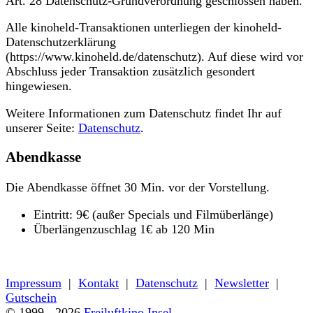
Art. 28 Datenschutz-Grundverordnung geschlossen haben.
Alle kinoheld-Transaktionen unterliegen der kinoheld-
Datenschutzerklärung
(https://www.kinoheld.de/datenschutz). Auf diese wird vor
Abschluss jeder Transaktion zusätzlich gesondert
hingewiesen.
Weitere Informationen zum Datenschutz findet Ihr auf
unserer Seite:
Datenschutz
.
Abendkasse
Die Abendkasse öffnet 30 Min. vor der Vorstellung.
Eintritt: 9€ (außer Specials und Filmüberlänge)
Überlängenzuschlag 1€ ab 120 Min
« zurück zum Programm
Impressum
|
Kontakt
|
Datenschutz
|
Newsletter
|
Gutschein
© 1999 - 2026
Freiluftkino Insel