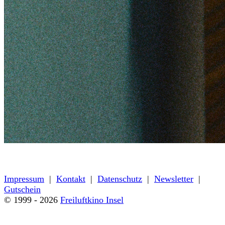
« zurück zum Programm
Impressum
|
Kontakt
|
Datenschutz
|
Newsletter
|
Gutschein
© 1999 - 2026
Freiluftkino Insel